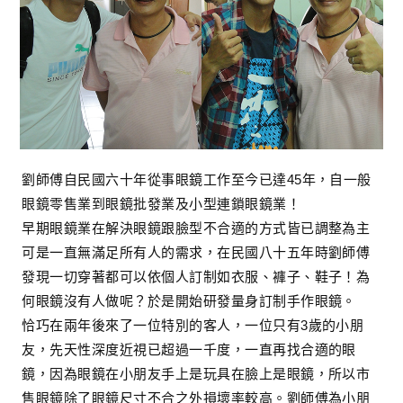
劉師傅自民國六十年從事眼鏡工作至今已達45年，自一般
眼鏡零售業到眼鏡批發業及小型連鎖眼鏡業！
早期眼鏡業在解決眼鏡跟臉型不合適的方式皆已調整為主
可是一直無滿足所有人的需求，在民國八十五年時劉師傅
發現一切穿著都可以依個人訂制如衣服、褲子、鞋子！為
何眼鏡沒有人做呢？於是開始研發量身訂制手作眼鏡。
恰巧在兩年後來了一位特別的客人，一位只有3歲的小朋
友，先天性深度近視已超過一千度，一直再找合適的眼
鏡，因為眼鏡在小朋友手上是玩具在臉上是眼鏡，所以市
售眼鏡除了眼鏡尺寸不合之外損壞率較高。劉師傅為小朋