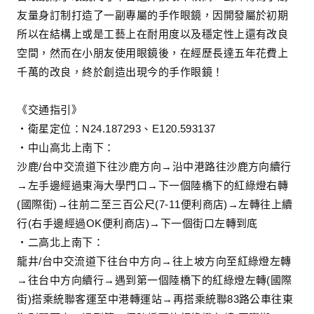
友量身訂制打造了一副專屬的手作眼鏡，因開發屬於初期
所以在結構上或是工藝上在耐用度以及穩定性上還有改良
空間，然而在小朋友使用眼鏡後，在經歷長達五年花費上
千萬的改良，終於創造出現今的手作眼鏡！
《交通指引》
‧衛星定位：N24.187293、E120.593137
‧中山高北上南下：
沙鹿/台中交流道下往沙鹿方向→沿中港路往沙鹿方向續行
→左手邊經過東海大學門口→下一個陸橋下的紅綠燈右轉
(國際街)→往前二至三百公尺(7-11便利商店)→左轉往上續
行(右手邊經過OK便利商店)→下一個街口左轉到底
‧二高北上南下：
龍井/台中交流道下往台中方向→往上坡方向至紅綠燈左轉
→往台中方向續行→遇到第一個陸橋下的紅綠燈左轉(國際
街)搭乘統聯客運至中港轉運站→再搭乘統聯83路公車往東