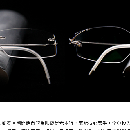
入研發。剛開始自認為眼鏡是老本行，應能得心應手，全心投