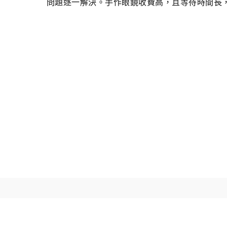
問題逐一解決。手作眼鏡收費高，且等待時間長
地 址:
台中市龍井區藝術南街25號