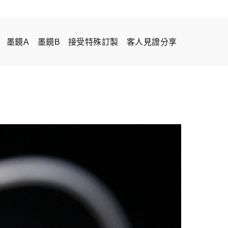
墨鏡A
墨鏡B
接受特殊訂製
客人見證分享